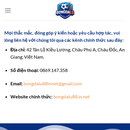
Bỏ
qua
nội
dung
Mọi thắc mắc, đóng góp ý kiến hoặc yêu cầu hợp tác, vui
lòng liên hệ với chúng tôi qua các kênh chính thức sau đây:
Địa chỉ:
42 Tân Lộ Kiều Lương, Châu Phú A, Châu Đốc, An
Giang, Việt Nam.
Số điện thoại:
0869.147.358
Email:
bongdalu88innet@gmail.com
Website chính thức:
bongdalu88.in.net